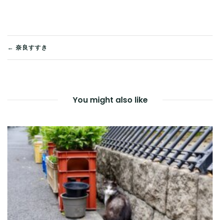
投
← 奈良すすき
稿
ナ
You might also like
ビ
ゲ
ー
シ
ョ
ン