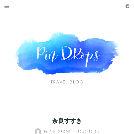
Skip
fa
to
HOME
content
ABOUT ME
TRAVEL BY DESTINATIONS
CONTACT
facebook
TRAVEL BLOG
奈良すすき
by
PIN-DROPS
/
2016-12-31