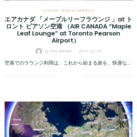
CANADA
,
NORTH AMERICA
エアカナダ 「メープルリーフラウンジ 」at ト
ロント ピアソン空港 （AIR CANADA “Maple
Leaf Lounge” at Toronto Pearson
Airport）
by
PIN-DROPS
/
2017-11-13
空港でのラウンジ利用は、これから始まる旅を、快適な…
Facebook
Twitter
Google+
Pinterest
Linkedin