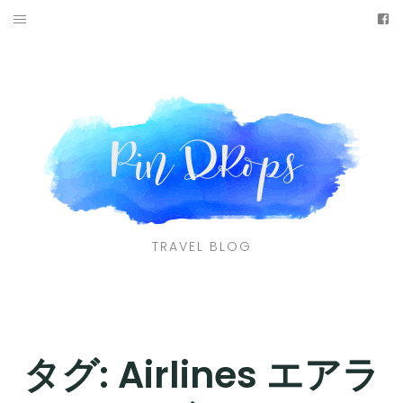
Skip
fa
to
HOME
content
ABOUT ME
TRAVEL BY DESTINATIONS
CONTACT
facebook
TRAVEL BLOG
タグ:
Airlines エアラ