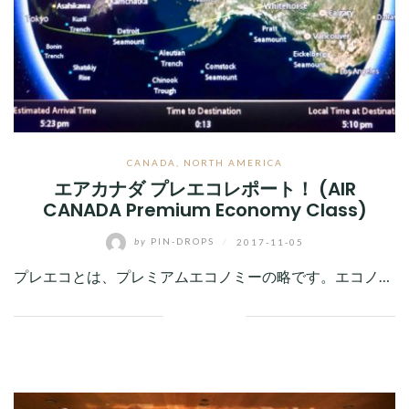
CANADA
,
NORTH AMERICA
エアカナダ プレエコレポート！ (AIR
CANADA Premium Economy Class)
by
PIN-DROPS
/
2017-11-05
プレエコとは、プレミアムエコノミーの略です。エコノ…
Facebook
Twitter
Google+
Pinterest
Linkedin