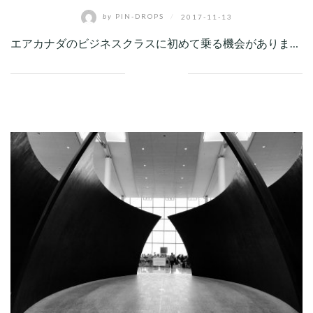
by
PIN-DROPS
/
2017-11-13
エアカナダのビジネスクラスに初めて乗る機会がありま…
Facebook
Twitter
Google+
Pinterest
Linkedin