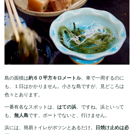
島の面積は
約６０平方キロメートル
、車で一周するのに
も、１日はかかりません。小さな島ですが、見どころは
色々とあります。
一番有名なスポットは、
はての浜
、ですね。浜といって
も、
無人島
です。ボートでないと、行けません。
浜には、簡易トイレがポツンとあるだけ。
日焼け止めは必