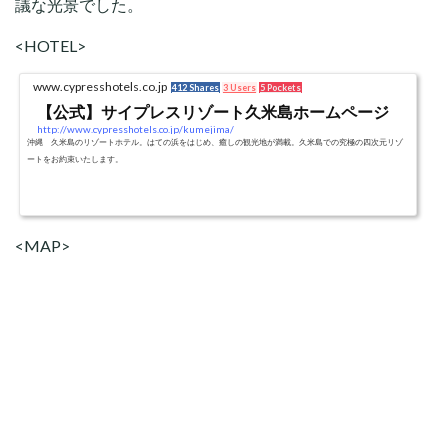
議な光景でした。
<HOTEL>
www.cypresshotels.co.jp
412 Shares
3 Users
5 Pockets
【公式】サイプレスリゾート久米島ホームページ
http://www.cypresshotels.co.jp/kumejima/
沖縄 久米島のリゾートホテル。はての浜をはじめ、癒しの観光地が満載。久米島での究極の四次元リゾ
ートをお約束いたします。
<MAP>