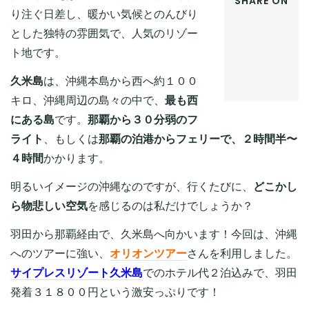
SHARE ON
り注ぐ日差し、暖かい気候とのんびり
FACEBOOK
とした独特の雰囲気で、人気のリゾー
TWITTER
GOOGLE+
ト地です。
PINTEREST
久米島
は、沖縄本島から西へ約１００
LINKEDIN
キロ、沖縄周辺の島々の中で、
最も西
にある島
です。
那覇から３０分弱のフ
ライト
、もしくは
那覇の泊港からフェリーで、２時間半〜
４時間
かかります。
明るいイメージの沖縄なのですが、行くたびに、
どこかし
ら物悲しい空気
を感じるのは私だけでしょうか？
羽田から那覇経由で、久米島へ向かいます！今回は、沖縄
へのツアーに強い、
オリオンツアー
さんを利用しました。
サイプレスリゾート久米島
でのホテル代２泊込みで、羽田
発着３１８００円という激安っぷりです！