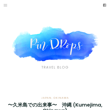
Skip
fa
to
HOME
content
ABOUT ME
TRAVEL BY DESTINATIONS
CONTACT
facebook
TRAVEL BLOG
JAPAN
,
OKINAWA
〜久米島での出来事〜 沖縄 (Kumejima,