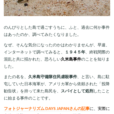
のんびりとした島で過ごすうちに、ふと、過去に何か事件
はあったのか、調べてみたくなりました。
なぜ、そんな気分になったのかはわかりませんが、早速、
インターネットで調べてみると、
１９４５年
、終戦間際の
混乱と共に招かれた、恐ろしい
久米島事件
のことを知りま
した。
またの名を、
久米島守備隊住民虐殺事件
、と言い、島に駐
屯していた日本海軍が、アメリカ軍から依頼された「投降
勧告状」を持って来た島民を、
スパイとして処刑
したこと
に始まる事件のことです。
フォトジャーナリズム DAYS JAPANさんの記事
に、実際に