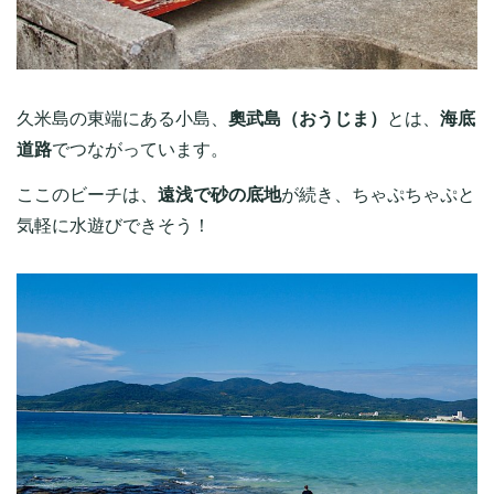
久米島の東端にある小島、
奧武島（おうじま）
とは、
海底
道路
でつながっています。
ここのビーチは、
遠浅で砂の底地
が続き、ちゃぷちゃぷと
気軽に水遊びできそう！