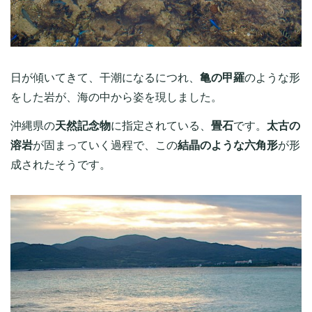
日が傾いてきて、干潮になるにつれ、
亀の甲羅
のような形
をした岩が、海の中から姿を現しました。
沖縄県の
天然記念物
に指定されている、
畳石
です。
太古の
溶岩
が固まっていく過程で、この
結晶のような六角形
が形
成されたそうです。